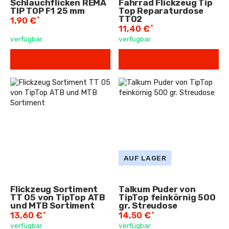
Schlauchflicken REMA
Fahrrad Flickzeug Tip
TIP TOP F1 25 mm
Top Reparaturdose
TT02
*
1,90 €
*
11,40 €
verfügbar
verfügbar
AUF LAGER
Flickzeug Sortiment
Talkum Puder von
TT 05 von TipTop ATB
TipTop feinkörnig 500
und MTB Sortiment
gr. Streudose
*
*
13,60 €
14,50 €
verfügbar
verfügbar