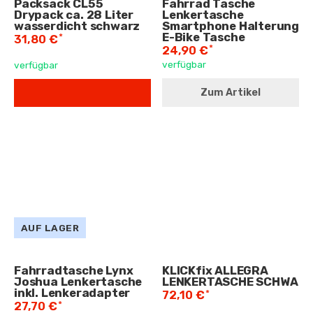
Packsack CL55
Fahrrad Tasche
Drypack ca. 28 Liter
Lenkertasche
wasserdicht schwarz
Smartphone Halterung
E-Bike Tasche
*
31,80 €
*
24,90 €
verfügbar
verfügbar
Zum Artikel
AUF LAGER
Fahrradtasche Lynx
KLICKfix ALLEGRA
Joshua Lenkertasche
LENKERTASCHE SCHWA
inkl. Lenkeradapter
*
72,10 €
*
27,70 €