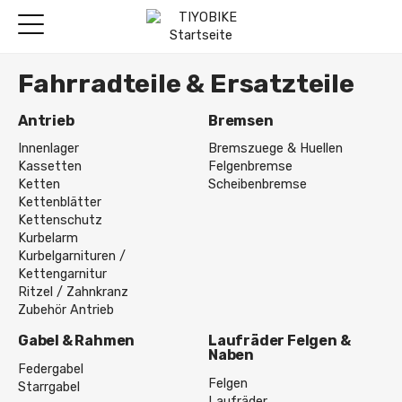
Fahrradteile & Ersatzteile
Antrieb
Bremsen
Innenlager
Bremszuege & Huellen
Kassetten
Felgenbremse
Ketten
Scheibenbremse
Kettenblätter
Kettenschutz
Kurbelarm
Kurbelgarnituren /
Kettengarnitur
Ritzel / Zahnkranz
Zubehör Antrieb
Gabel & Rahmen
Laufräder Felgen &
Naben
Federgabel
Felgen
Starrgabel
Laufräder