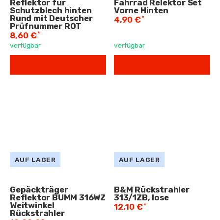
Reflektor für
Fahrrad Relektor Set
Schutzblech hinten
Vorne Hinten
Rund mit Deutscher
*
4,90 €
Prüfnummer ROT
*
8,60 €
verfügbar
verfügbar
AUF LAGER
AUF LAGER
Gepäckträger
B&M Rückstrahler
Reflektor BUMM 316WZ
313/1ZB, lose
Weitwinkel
*
12,10 €
Rückstrahler