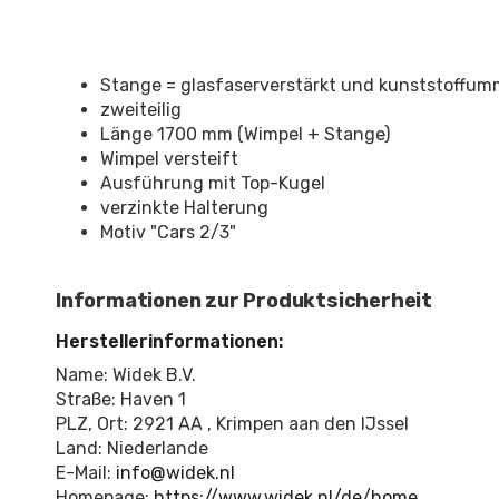
Stange = glasfaserverstärkt und kunststoffum
zweiteilig
Länge 1700 mm (Wimpel + Stange)
Wimpel versteift
Ausführung mit Top-Kugel
verzinkte Halterung
Motiv "Cars 2/3"
Informationen zur Produktsicherheit
Herstellerinformationen:
Name: Widek B.V.
Straße: Haven 1
PLZ, Ort: 2921 AA , Krimpen aan den IJssel
Land: Niederlande
E-Mail:
info@widek.nl
Homepage:
https://www.widek.nl/de/home