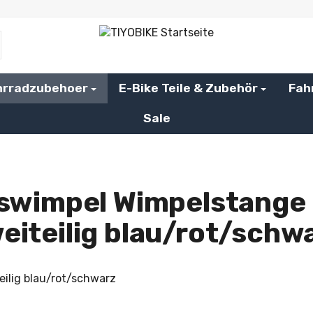
hrradzubehoer
E-Bike Teile & Zubehör
Fah
Sale
tswimpel Wimpelstange 
eiteilig blau/rot/schw