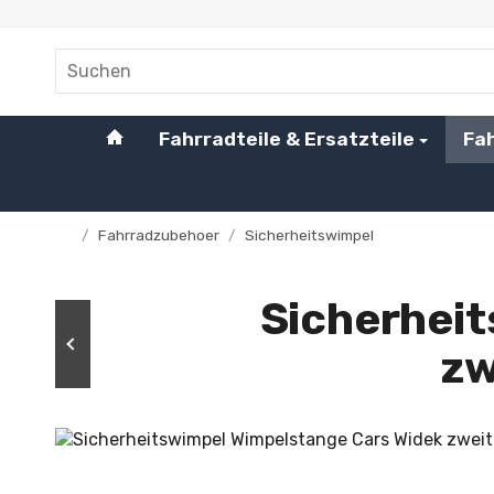
#custom.linkHome#
Fahrradteile & Ersatzteile
Fa
/
Fahrradzubehoer
/
Sicherheitswimpel
Startseite
Sicherhei
zw