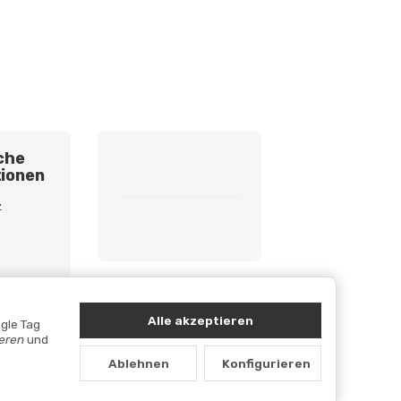
che
ionen
z
etzhinweise
cht
Alle akzeptieren
gle Tag
ieren
und
Ablehnen
Konfigurieren