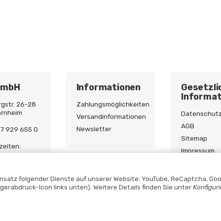
GmbH
Informationen
Gesetzli
Informat
gstr. 26-28
Zahlungsmöglichkeiten
ornheim
Datenschut
Versandinformationen
AGB
Newsletter
227 929 655 0
Sitemap
zeiten:
Impressum
9:00 - 17:00
Batterieges
Widerrufsre
Einsatz folgender Dienste auf unserer Website: YouTube, ReCaptcha, Goo
ngerabdruck-Icon links unten). Weitere Details finden Sie unter
Konfigur
Vertrag widerrufen