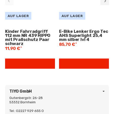
AUF LAGER
AUF LAGER
Kinder Fahrradgriff
E-Bike Lenker Ergo Tec
112 mm NR 439 HIPPO
AHS Superlight 25,4
mit Prallschutz Paar
mm silber lvl 4
schwarz
*
85,70 €
*
11,90 €
TIYO GmbH
Gutenbergstr. 26-28
53332 Bornheim
Tel.: 02227 929 655 0