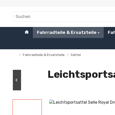
#custom.linkHome#
Fahrradteile & Ersatzteile
Fa
/
Fahrradteile & Ersatzteile
/
Sättel
Startseite
Leichtsports