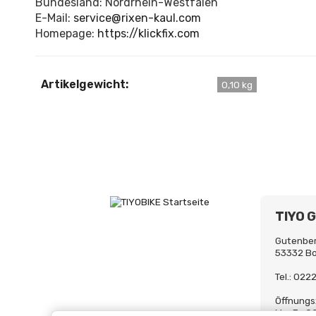
Bundesland: Nordrhein-Westfalen
E-Mail:
service@rixen-kaul.com
Homepage:
https://klickfix.com
Artikelgewicht:
0,10 kg
TIYO 
Gutenber
53332 B
Tel.: 02
Öffnungs
Mo-Fr. 0