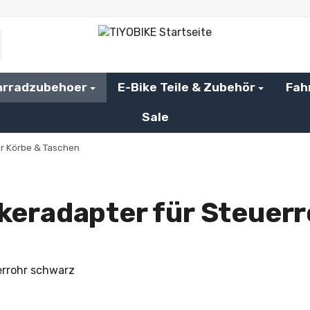
hrradzubehoer
E-Bike Teile & Zubehör
Fah
Sale
r Körbe & Taschen
nkeradapter für Steuer