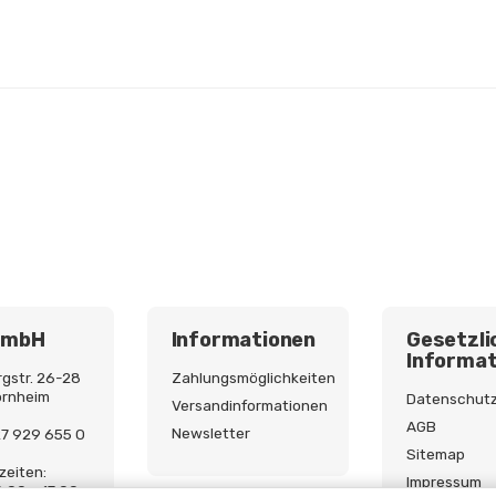
GmbH
Informationen
Gesetzli
Informat
gstr. 26-28
Zahlungsmöglichkeiten
ornheim
Datenschut
Versandinformationen
AGB
Newsletter
227 929 655 0
Sitemap
zeiten:
Impressum
9:00 - 17:00