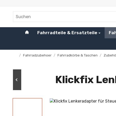
#custom.linkHome#
Fahrradteile & Ersatzteile
Fa
/
Fahrradzubehoer
/
Fahrradkörbe & Taschen
/
Zubehö
Startseite
Klickfix Le