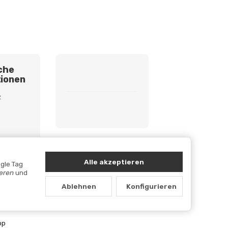
che
ionen
z
etzhinweise
cht
Alle akzeptieren
gle Tag
ieren
und
Ablehnen
Konfigurieren
op