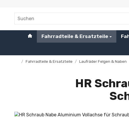
#custom.linkHome#
Fahrradteile & Ersatzteile
Fa
/
Fahrradteile & Ersatzteile
/
Laufräder Felgen & Naben
Startseite
HR Schra
Sch