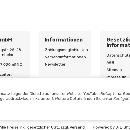
GmbH
Informationen
Gesetzli
Informat
gstr. 26-28
Zahlungsmöglichkeiten
ornheim
Datenschut
Versandinformationen
AGB
Newsletter
227 929 655 0
Sitemap
zeiten:
Impressum
9:00 - 17:00
Batterieges
Widerrufsre
Einsatz folgender Dienste auf unserer Website: YouTube, ReCaptcha, Goo
ngerabdruck-Icon links unten). Weitere Details finden Sie unter
Konfigur
Vertrag widerrufen
Alle Preise inkl. gesetzlicher USt., zzgl.
Versand
Powered by
JTL-Sh