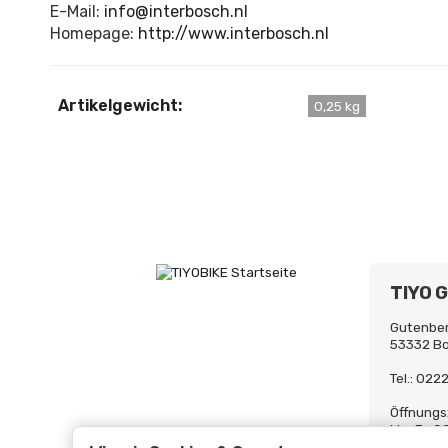
E-Mail:
info@interbosch.nl
Homepage:
http://www.interbosch.nl
Artikelgewicht:
0,25 kg
TIYO 
Gutenber
53332 B
Tel.: 02
Öffnungs
Mo-Fr. 0
Uh