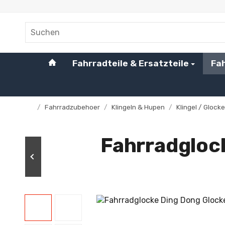
#custom.linkHome#
Fahrradteile & Ersatzteile
Fa
/
Fahrradzubehoer
/
Klingeln & Hupen
/
Klingel / Glocke
Startseite
Fahrradgloc