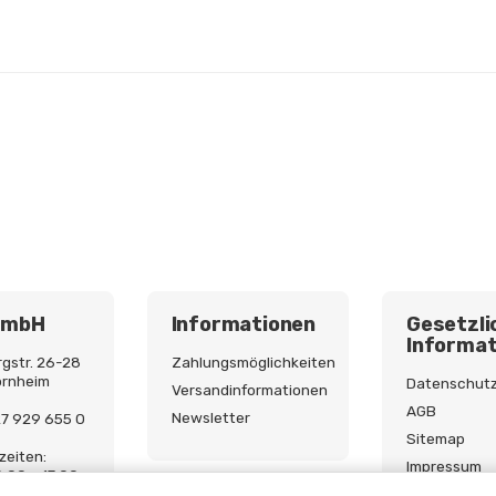
GmbH
Informationen
Gesetzli
Informat
gstr. 26-28
Zahlungsmöglichkeiten
ornheim
Datenschut
Versandinformationen
AGB
Newsletter
227 929 655 0
Sitemap
zeiten:
Impressum
9:00 - 17:00
Batterieges