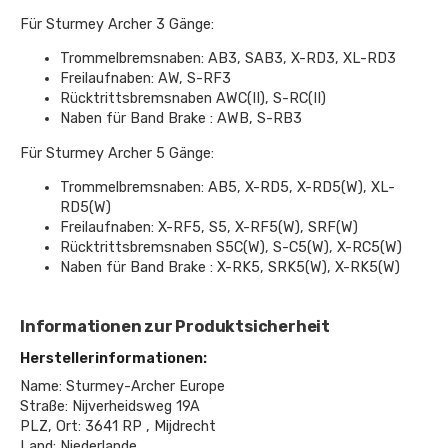
Für Sturmey Archer 3 Gänge:
Trommelbremsnaben: AB3, SAB3, X-RD3, XL-RD3
Freilaufnaben: AW, S-RF3
Rücktrittsbremsnaben AWC(II), S-RC(II)
Naben für Band Brake : AWB, S-RB3
Für Sturmey Archer 5 Gänge:
Trommelbremsnaben: AB5, X-RD5, X-RD5(W), XL-
RD5(W)
Freilaufnaben: X-RF5, S5, X-RF5(W), SRF(W)
Rücktrittsbremsnaben S5C(W), S-C5(W), X-RC5(W)
Naben für Band Brake : X-RK5, SRK5(W), X-RK5(W)
Informationen zur Produktsicherheit
Herstellerinformationen:
Name: Sturmey-Archer Europe
Straße: Nijverheidsweg 19A
PLZ, Ort: 3641 RP , Mijdrecht
Land: Niederlande