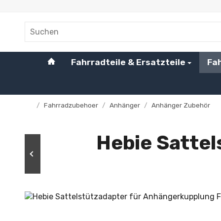
#custom.linkHome#
Fahrradteile & Ersatzteile
Fa
/
Fahrradzubehoer
/
Anhänger
/
Anhänger Zubehör
Startseite
Hebie Satte