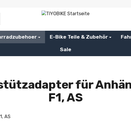
hrradzubehoer
E-Bike Teile & Zubehör
Fah
Sale
lstützadapter für Anhä
F1, AS