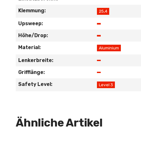
Klemmung:
25,4
Upsweep:
Höhe/Drop:
Material:
Aluminium
Lenkerbreite:
Grifflänge:
Safety Level:
Level 3
Ähnliche Artikel