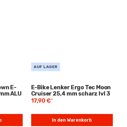
AUF LAGER
own E-
E-Bike Lenker Ergo Tec Moon
e
 mm ALU
Cruiser 25,4 mm scharz lvl 3
Ø
17,90 €
2
*
b
In den Warenkorb