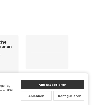
che
ionen
z
etzhinweise
cht
Alle akzeptieren
gle Tag
ieren
und
Ablehnen
Konfigurieren