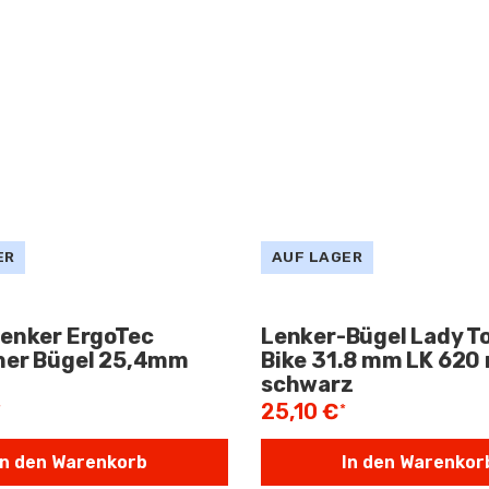
ER
AUF LAGER
Lenker ErgoTec
Lenker-Bügel Lady T
her Bügel 25,4mm
Bike 31.8 mm LK 620
schwarz
25,10 €
*
*
In den Warenkorb
In den Warenkor