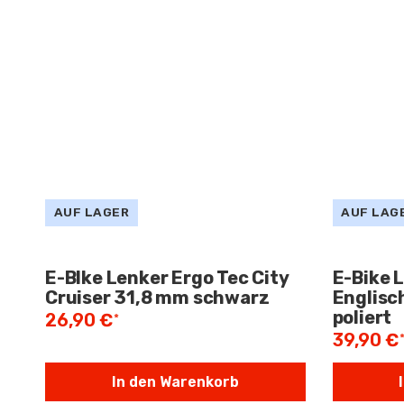
AUF LAGER
AUF LAG
E-BIke Lenker Ergo Tec City
E-Bike 
Cruiser 31,8 mm schwarz
Englisc
poliert
26,90 €
*
39,90 €
In den Warenkorb