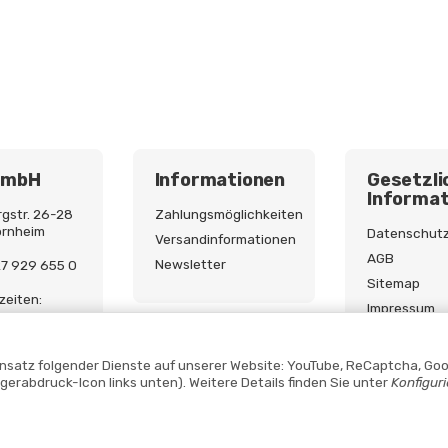
GmbH
Informationen
Gesetzli
Informat
gstr. 26-28
Zahlungsmöglichkeiten
ornheim
Datenschut
Versandinformationen
AGB
Newsletter
227 929 655 0
Sitemap
zeiten:
Impressum
9:00 - 17:00
Batterieges
Widerrufsre
Einsatz folgender Dienste auf unserer Website: YouTube, ReCaptcha, Goo
ngerabdruck-Icon links unten). Weitere Details finden Sie unter
Konfigur
Vertrag widerrufen