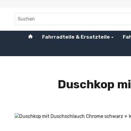
#custom.linkHome#
Fahrradteile & Ersatzteile
Fa
Startseite
Duschkop mi