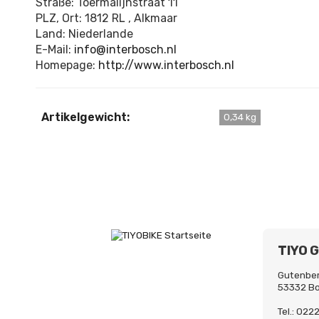
Straße: Toermalijnstraat 11
PLZ, Ort: 1812 RL , Alkmaar
Land: Niederlande
E-Mail:
info@interbosch.nl
Homepage:
http://www.interbosch.nl
Artikelgewicht:
0,34 kg
TIYO 
Gutenber
53332 B
Tel.: 02