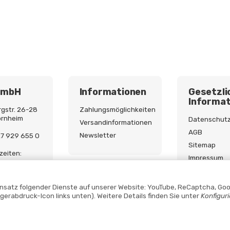
GmbH
Informationen
Gesetzli
Informat
gstr. 26-28
Zahlungsmöglichkeiten
ornheim
Datenschut
Versandinformationen
AGB
Newsletter
227 929 655 0
Sitemap
zeiten:
Impressum
9:00 - 17:00
Batterieges
Widerrufsre
Einsatz folgender Dienste auf unserer Website: YouTube, ReCaptcha, Goo
ngerabdruck-Icon links unten). Weitere Details finden Sie unter
Konfigur
Vertrag widerrufen