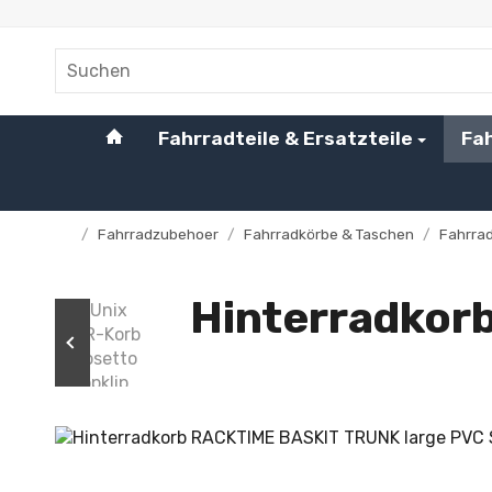
#custom.linkHome#
Fahrradteile & Ersatzteile
Fa
/
Fahrradzubehoer
/
Fahrradkörbe & Taschen
/
Fahrra
Startseite
Hinterradkor