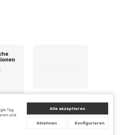
che
ionen
z
etzhinweise
cht
Alle akzeptieren
gle Tag
ieren
und
Ablehnen
Konfigurieren