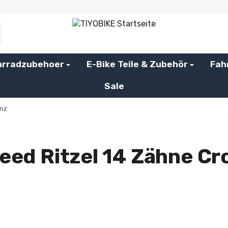
hrradzubehoer
E-Bike Teile & Zubehör
Fah
Sale
anz
peed Ritzel 14 Zähne Cr