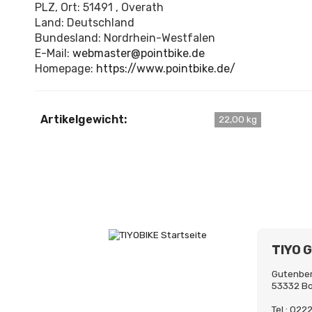
PLZ, Ort: 51491 , Overath
Land: Deutschland
Bundesland: Nordrhein-Westfalen
E-Mail:
webmaster@pointbike.de
Homepage:
https://www.pointbike.de/
Artikelgewicht:
22,00 kg
TIYO 
Gutenber
53332 B
Tel.: 02