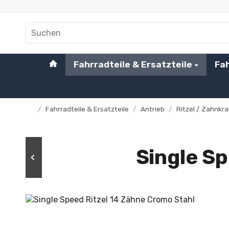
#custom.linkHome#
Fahrradteile & Ersatzteile
Fa
/
Fahrradteile & Ersatzteile
/
Antrieb
/
Ritzel / Zahnkr
Startseite
Single S