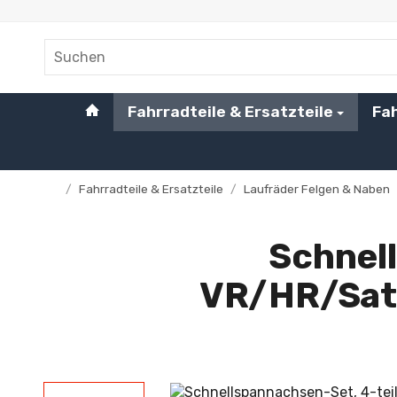
#custom.linkHome#
Fahrradteile & Ersatzteile
Fa
/
Fahrradteile & Ersatzteile
/
Laufräder Felgen & Naben
Startseite
Schnell
VR/HR/Satt