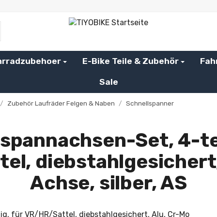
hrradzubehoer
E-Bike Teile & Zubehör
Fah
Sale
/
Zubehör Laufräder Felgen & Naben
/
Schnellspanner
spannachsen-Set, 4-tei
el, diebstahlgesichert,
Achse, silber, AS