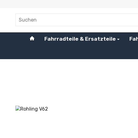
#custom.linkHome#
Fahrradteile & Ersatzteile
Fa
Startseite