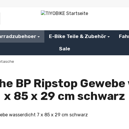
hrradzubehoer
E-Bike Teile & Zubehör
Fah
Sale
ntasche
he BP Ripstop Gewebe 
x 85 x 29 cm schwarz