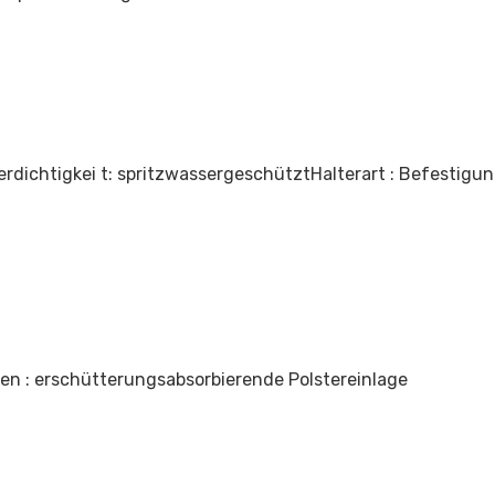
rdichtigkei t: spritzwassergeschützt
Halterart : Befestigun
n : erschütterungsabsorbierende Polstereinlage