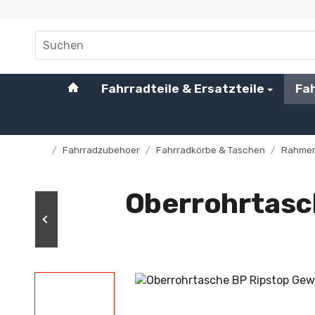
#custom.linkHome#
Fahrradteile & Ersatzteile
Fa
/
Fahrradzubehoer
/
Fahrradkörbe & Taschen
/
Rahme
Startseite
Oberrohrtasc