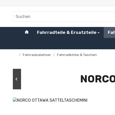
#custom.linkHome#
Fahrradteile & Ersatzteile
Fa
/
Fahrradzubehoer
/
Fahrradkörbe & Taschen
Startseite
NORCO