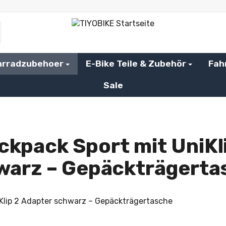
hrradzubehoer
E-Bike Teile & Zubehör
Fah
Sale
ckpack Sport mit UniKl
warz – Gepäckträgerta