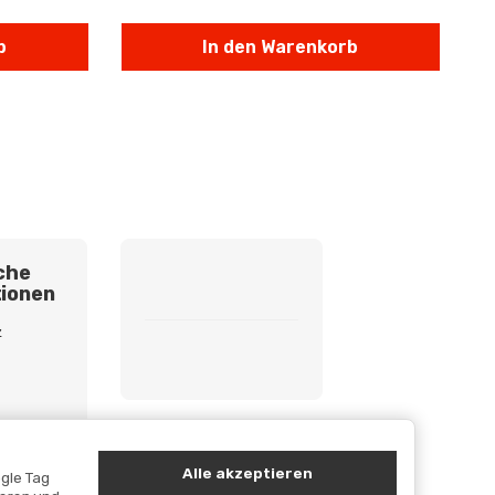
b
In den Warenkorb
che
ionen
z
etzhinweise
cht
Alle akzeptieren
gle Tag