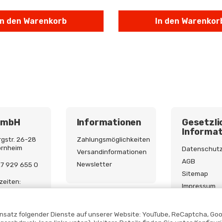
In den Warenkorb
In den Warenkor
GmbH
Informationen
Gesetzli
Informat
gstr. 26-28
Zahlungsmöglichkeiten
ornheim
Datenschut
Versandinformationen
AGB
Newsletter
227 929 655 0
Sitemap
zeiten:
Impressum
9:00 - 17:00
Batterieges
Widerrufsre
Einsatz folgender Dienste auf unserer Website: YouTube, ReCaptcha, Goo