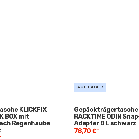
AUF LAGER
asche KLICKFIX
Gepäckträgertasche
K BOX mit
RACKTIME ODIN Snap
fach Regenhaube
Adapter 8 L schwarz
z
78,70 €
*
€
*