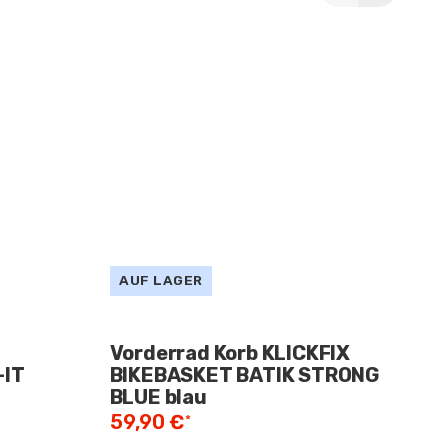
AUF LAGER
A
Vorderrad Korb KLICKFIX
L
-IT
BIKEBASKET BATIK STRONG
V
BLUE blau
G
59,90 €
1
*