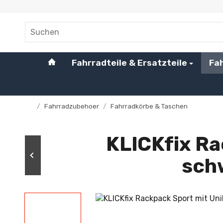
#custom.linkHome#
Fahrradteile & Ersatzteile
Fa
/
Fahrradzubehoer
/
Fahrradkörbe & Taschen
Startseite
KLICKfix Ra
sch