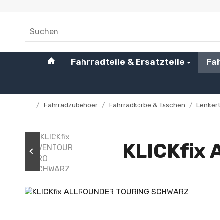
#custom.linkHome#
Fahrradteile & Ersatzteile
Fa
/
Fahrradzubehoer
/
Fahrradkörbe & Taschen
/
Lenker
Startseite
KLICKfix