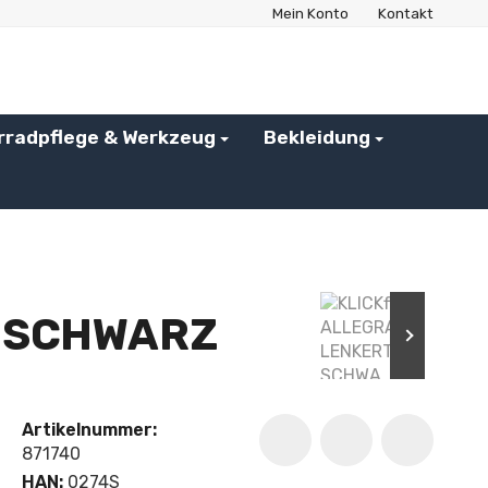
Mein Konto
Kontakt
rradpflege & Werkzeug
Bekleidung
G SCHWARZ
Artikelnummer:
871740
HAN:
0274S