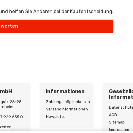
 und helfen Sie Anderen bei der Kaufentscheidung:
GmbH
Informationen
Gesetzli
Informat
gstr. 26-28
Zahlungsmöglichkeiten
ornheim
Datenschut
Versandinformationen
AGB
Newsletter
227 929 655 0
Sitemap
zeiten:
Impressum
9:00 - 17:00