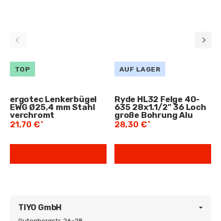
TOP
AUF LAGER
ergotec Lenkerbügel
Ryde HL32 Felge 40-
EWG Ø25,4 mm Stahl
635 28x1.1/2" 36 Loch
verchromt
große Bohrung Alu
*
*
21,70 €
28,30 €
TIYO GmbH
Gutenbergstr. 26-28