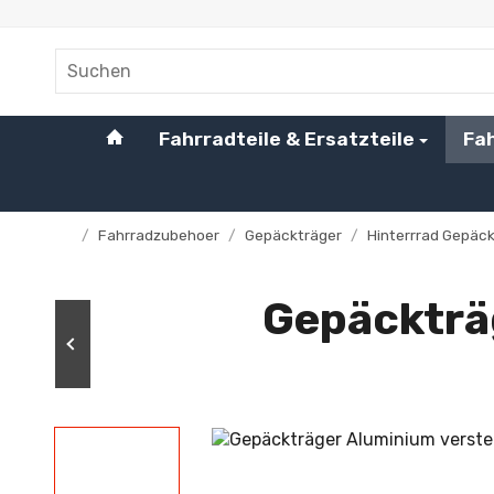
#custom.linkHome#
Fahrradteile & Ersatzteile
Fa
/
Fahrradzubehoer
/
Gepäckträger
/
Hinterrrad Gepäc
Startseite
Gepäckträg