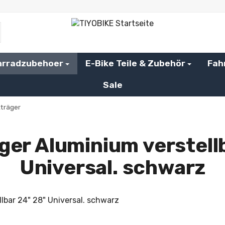
hrradzubehoer
E-Bike Teile & Zubehör
Fah
Sale
kträger
er Aluminium verstell
Universal. schwarz