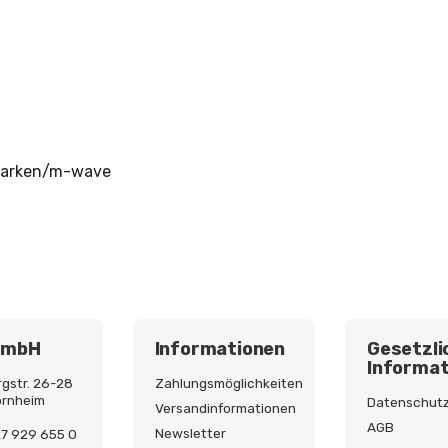
marken/m-wave
GmbH
Informationen
Gesetzli
Informat
gstr. 26-28
Zahlungsmöglichkeiten
ornheim
Datenschut
Versandinformationen
AGB
Newsletter
227 929 655 0