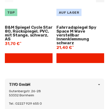
TOP
AUF LAGER
B&M Spiegel Cycle Star
Fahrradspiegel Spy
80, Rückspiegel, PVC,
Space M Wave
mit Stange, schwarz,
verstellbar
AS
Innenklemmung
schwarz
*
31,70 €
*
21,40 €
TIYO GmbH
Gutenbergstr. 26-28
53332 Bornheim
Tel.: 02227 929 655 0