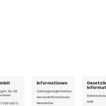
GmbH
Informationen
Gesetzli
Informat
gstr. 26-28
Zahlungsmöglichkeiten
ornheim
Datenschut
Versandinformationen
AGB
Newsletter
227 929 655 0