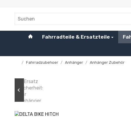
#custom.linkHome#
Fahrradteile & Ersatzteile
Fa
/
Fahrradzubehoer
/
Anhänger
/
Anhänger Zubehör
Startseite