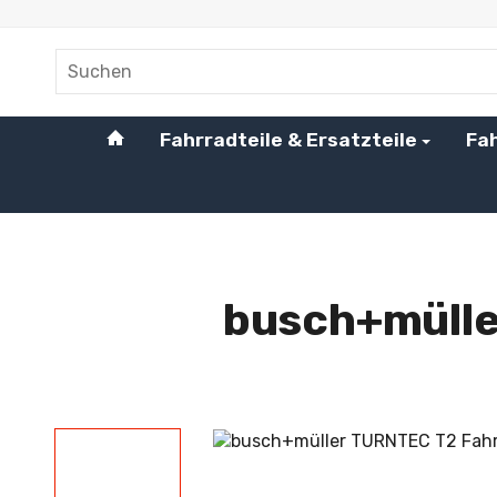
#custom.linkHome#
Fahrradteile & Ersatzteile
Fa
Startseite
busch+mülle