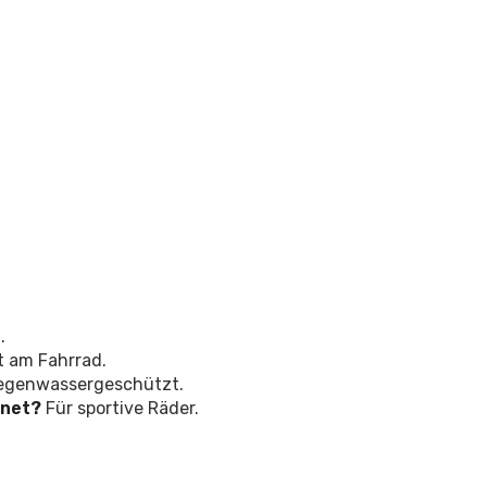
.
t am Fahrrad.
regenwassergeschützt.
gnet?
Für sportive Räder.