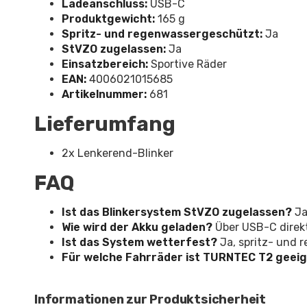
Ladeanschluss:
USB-C
Produktgewicht:
165 g
Spritz- und regenwassergeschützt:
Ja
StVZO zugelassen:
Ja
Einsatzbereich:
Sportive Räder
EAN:
4006021015685
Artikelnummer:
681
Lieferumfang
2x Lenkerend-Blinker
FAQ
Ist das Blinkersystem StVZO zugelassen?
Ja
Wie wird der Akku geladen?
Über USB-C direk
Ist das System wetterfest?
Ja, spritz- und 
Für welche Fahrräder ist TURNTEC T2 geei
Informationen zur Produktsicherheit