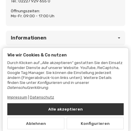
Tel.: 02227 929 655 0
Öffnungszeiten:
Mo-Fr. 09:00 - 17:00 Uh
Informationen
Wie wir Cookies & Co nutzen
Gesetzliche Informationen
Durch Klicken auf „Alle akzeptieren“ gestatten Sie den Einsatz
folgender Dienste auf unserer Website: YouTube, ReCaptcha,
Google Tag Manager. Sie können die Einstellung jederzeit
ändern (Fingerabdruck-Icon links unten). Weitere Details
finden Sie unter
Konfigurieren
und in unserer
Datenschutzerklärung
.
Impressum
|
Datenschutz
Alle akzeptieren
Vertrag widerrufen
Ablehnen
Konfigurieren
Datenschutzerklärung
•
Impressum