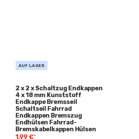
AUF LAGER
2
x
2 x Schaltzug Endkappen
4 x 18 mm Kunststoff
Endkappe Bremsseil
Schaltseil Fahrrad
Endkappen Bremszug
Endhülsen Fahrrad-
Bremskabelkappen Hülsen
1,99 €
*