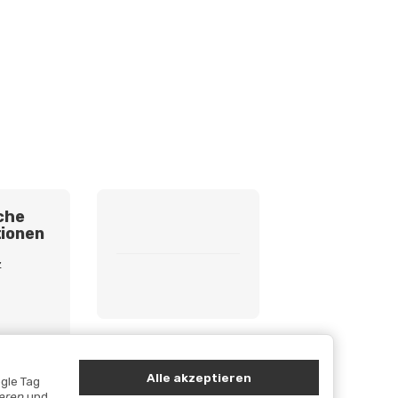
che
ionen
z
etzhinweise
cht
Alle akzeptieren
gle Tag
ieren
und