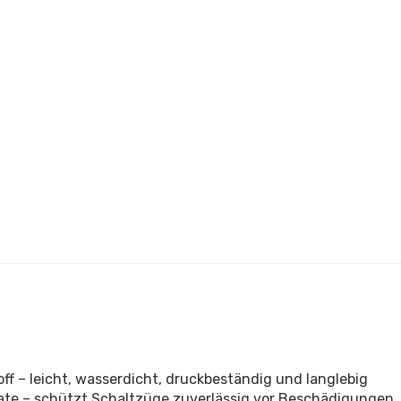
 – leicht, wasserdicht, druckbeständig und langlebig
Grate – schützt Schaltzüge zuverlässig vor Beschädigungen