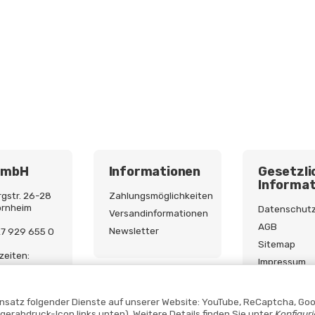
GmbH
Informationen
Gesetzli
Informat
gstr. 26-28
Zahlungsmöglichkeiten
ornheim
Datenschut
Versandinformationen
AGB
Newsletter
227 929 655 0
Sitemap
zeiten:
Impressum
9:00 - 17:00
Batterieges
Widerrufsre
Einsatz folgender Dienste auf unserer Website: YouTube, ReCaptcha, Goo
ngerabdruck-Icon links unten). Weitere Details finden Sie unter
Konfigur