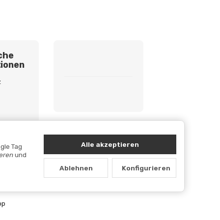
che
ionen
z
etzhinweise
cht
Alle akzeptieren
gle Tag
ieren
und
Ablehnen
Konfigurieren
op