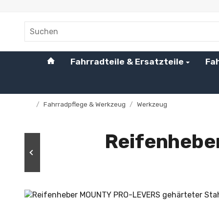
#custom.linkHome#
Fahrradteile & Ersatzteile
Fa
/
Fahrradpflege & Werkzeug
/
Werkzeug
Startseite
Reifenhebe