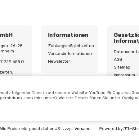
GmbH
Informationen
Gesetzli
Informat
gstr. 26-28
Zahlungsmöglichkeiten
ornheim
Datenschut
Versandinformationen
AGB
Newsletter
227 929 655 0
Sitemap
zeiten:
Impressum
9:00 - 17:00
Batterieges
Widerrufsre
Einsatz folgender Dienste auf unserer Website: YouTube, ReCaptcha, Goo
ngerabdruck-Icon links unten). Weitere Details finden Sie unter
Konfigur
Vertrag widerrufen
Alle Preise inkl. gesetzlicher USt., zzgl.
Versand
Powered by
JTL-Sh