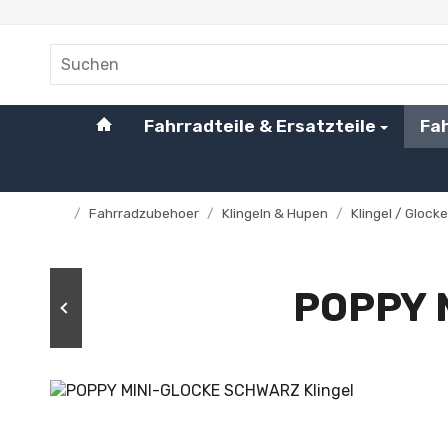
#custom.linkHome#
Fahrradteile & Ersatzteile
Fa
/
Fahrradzubehoer
/
Klingeln & Hupen
/
Klingel / Glocke
Startseite
POPPY 