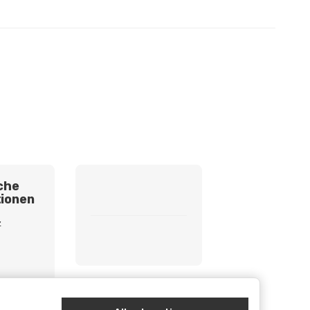
che
ionen
z
etzhinweise
cht