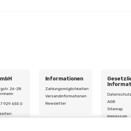
GmbH
Informationen
Gesetzli
Informat
gstr. 26-28
Zahlungsmöglichkeiten
ornheim
Datenschut
Versandinformationen
AGB
Newsletter
227 929 655 0
Sitemap
zeiten:
Impressum
9:00 - 17:00
Batterieges
Widerrufsre