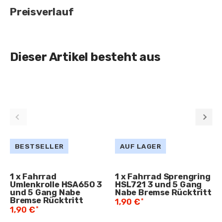
Preisverlauf
Dieser Artikel besteht aus
BESTSELLER
AUF LAGER
1
x
Fahrrad
1
x
Fahrrad Sprengring
Umlenkrolle HSA650 3
HSL721 3 und 5 Gang
und 5 Gang Nabe
Nabe Bremse Rücktritt
Bremse Rücktritt
*
1,90 €
*
1,90 €