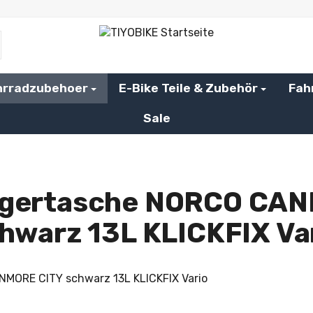
hrradzubehoer
E-Bike Teile & Zubehör
Fah
Sale
ägertasche NORCO CAN
hwarz 13L KLICKFIX Va