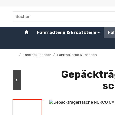
#custom.linkHome#
Fahrradteile & Ersatzteile
Fa
/
Fahrradzubehoer
/
Fahrradkörbe & Taschen
Startseite
Gepäcktr
sc