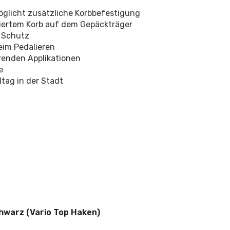
möglicht zusätzliche Korbbefestigung
iertem Korb auf dem Gepäckträger
d Schutz
beim Pedalieren
renden Applikationen
e
ltag in der Stadt
hwarz (Vario Top Haken)