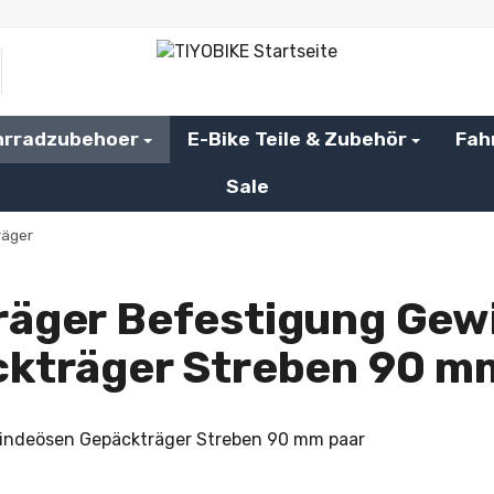
hrradzubehoer
E-Bike Teile & Zubehör
Fah
Sale
räger
räger Befestigung Gew
kträger Streben 90 m