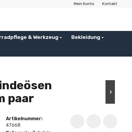
Mein Konto
Kontakt
rradpflege & Werkzeug
Bekleidung
indeösen
m paar
Artikelnummer:
47668