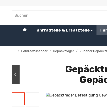
#custom.linkHome#
Fahrradteile & Ersatzteile
Fa
/
Fahrradzubehoer
/
Gepäckträger
/
Zubehör Gepäckt
Startseite
Gepäckt
Gepäc