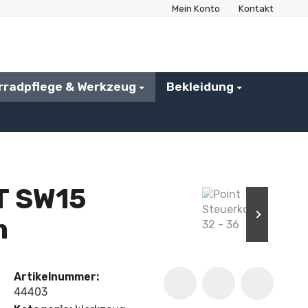
Mein Konto
Kontakt
rradpflege & Werkzeug
Bekleidung
T SW15
m
Artikelnummer:
44403