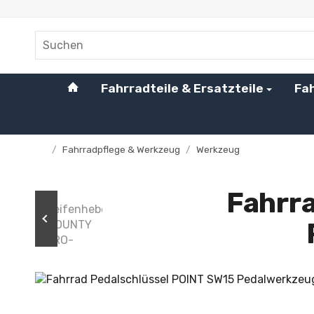
#custom.linkHome#
Fahrradteile & Ersatzteile
Fa
/
Fahrradpflege & Werkzeug
/
Werkzeug
Startseite
Fahrr