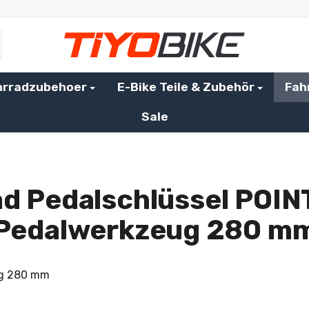
hrradzubehoer
E-Bike Teile & Zubehör
Fah
Sale
ad Pedalschlüssel POIN
Pedalwerkzeug 280 m