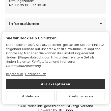
Öffnungszeiten:
Mo-Fr. 09:00 - 17:00 Uh
Informationen
Wie wir Cookies & Co nutzen
Gesetzliche Informationen
Durch Klicken auf „Alle akzeptieren“ gestatten Sie den Einsatz
folgender Dienste auf unserer Website: YouTube, ReCaptcha,
Google Tag Manager. Sie können die Einstellung jederzeit
ändern (Fingerabdruck-Icon links unten). Weitere Details
finden Sie unter
Konfigurieren
und in unserer
Datenschutzerklärung
.
Impressum
|
Datenschutz
Alle akzeptieren
Vertrag widerrufen
Ablehnen
Konfigurieren
Datenschutzerklärung
•
Impressum
*
Alle Preise inkl. gesetzlicher USt., zzgl.
Versand
Powered by
JTL-Shop