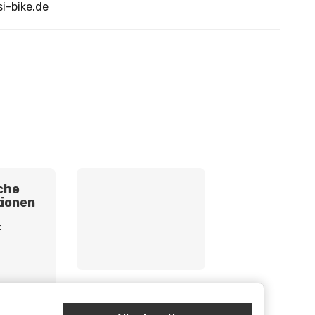
i-bike.de
che
ionen
z
etzhinweise
cht