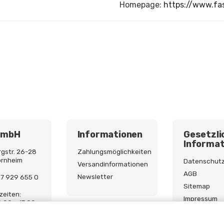
Homepage:
https://www.fas
GmbH
Informationen
Gesetzli
Informat
gstr. 26-28
Zahlungsmöglichkeiten
ornheim
Datenschut
Versandinformationen
AGB
Newsletter
227 929 655 0
Sitemap
zeiten:
Impressum
9:00 - 17:00
Batterieges
Widerrufsre