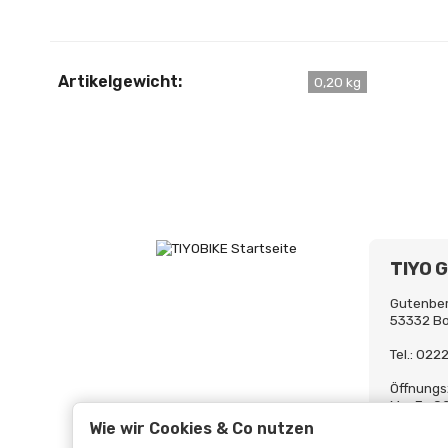
Artikelgewicht:
0,20 kg
TIYO 
Gutenber
53332 B
Tel.: 02
Öffnungs
Mo-Fr. 0
Uh
Wie wir Cookies & Co nutzen