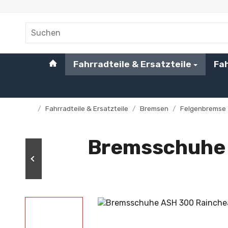
#custom.linkHome#
Fahrradteile & Ersatzteile
Fa
/
Fahrradteile & Ersatzteile
/
Bremsen
/
Felgenbremse
Startseite
Bremsschuhe 