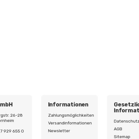
GmbH
Informationen
Gesetzli
Informat
gstr. 26-28
Zahlungsmöglichkeiten
ornheim
Datenschut
Versandinformationen
AGB
Newsletter
227 929 655 0
Sitemap