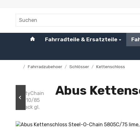
#custom.linkHome#
Fahrradteile & Ersatzteile
Fa
/
Fahrradzubehoer
/
Schlösser
/
Kettenschloss
Startseite
Abus Kettens